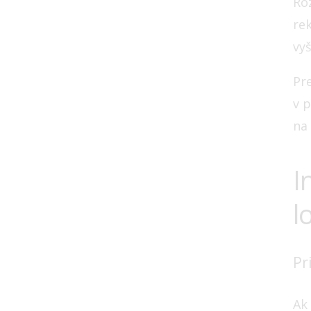
Ro
re
vyš
Pr
v 
na
I
l
Pr
Ak