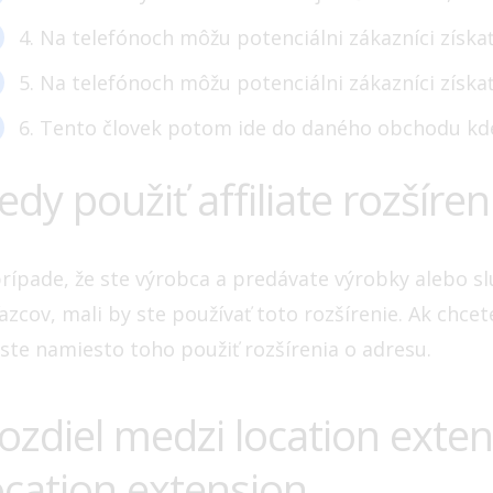
4. Na telefónoch môžu potenciálni zákazníci získ
5. Na telefónoch môžu potenciálni zákazníci získ
6. Tento človek potom ide do daného obchodu kde
edy použiť affiliate rozšíreni
prípade, že ste výrobca a predávate výrobky alebo 
azcov, mali by ste používať toto rozšírenie. Ak chcet
 ste namiesto toho použiť rozšírenia o adresu.
ozdiel medzi location extens
ocation extension