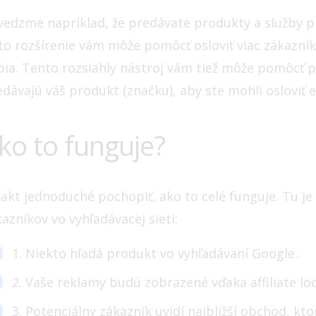
vedzme napríklad, že predávate produkty a služby 
o rozšírenie vám môže pomôcť osloviť viac zákazníko
pia. Tento rozsiahly nástroj vám tiež môže pomôcť pr
dávajú váš produkt (značku), aby ste mohli osloviť 
ko to funguje?
 fakt jednoduché pochopiť, ako to celé funguje. Tu j
azníkov vo vyhľadávacej sieti:
1. Niekto hľadá produkt vo vyhľadávaní Google..
2. Vaše reklamy budú zobrazené vďaka affiliate lo
3. Potenciálny zákazník uvidí najbližší obchod, kt