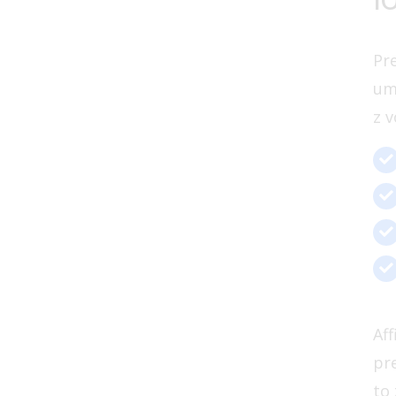
Pr
um
z v
Af
pr
to