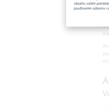
obsahu vašim potrebám
používaním súborov c
Ter
pr
účt
zo
Ro
par
fi
A
v