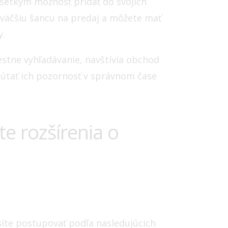
všetkým možnosť pridať do svojich
 väčšiu šancu na predaj a môžete mať
y.
estne vyhľadávanie, navštívia obchod
upútať ich pozornosť v správnom čase
ate rozšírenia o
síte postupovať podľa nasledujúcich