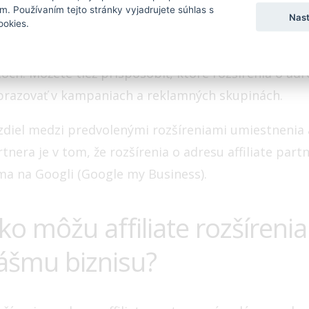
. Používaním tejto stránky vyjadrujete súhlas s
Nast
ookies.
az, keď ste pridali rozšírenia o adresu affiliate par
edávajú vaše výrobky, zobrazia vo vašich kampaniac
och. Môžete tiež prispôsobiť, ktoré rozšírenia o adr
brazovať v kampaniach a reklamných skupinách.
zdiel medzi predvolenými rozšíreniami umiestnenia a 
tnera je v tom, že rozšírenia o adresu affiliate pa
rma na Googli (Google my Business).
ko môžu affiliate rozšíreni
ášmu biznisu?