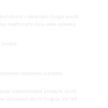
, keď chcete v reklamách Google použiť
esy, telefónneho čísla alebo dokonca
 (mobil)
odnotenie zákazníkov a poloha
zbrazuje maloobchodné predajne, ktoré
me spomenuli ako to funguje, ale radi