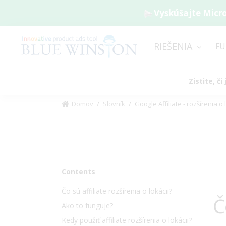
Vyskúšajte Micro
RIEŠENIA
FU
Zistite, č
Domov
/
Slovník
/
Google Affiliate - rozšírenia o 
Contents
Čo sú affiliate rozšírenia o lokácii?
Č
Ako to funguje?
Kedy použiť affiliate rozšírenia o lokácii?