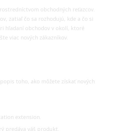
prostredníctvom obchodných reťazcov.
v, zatiaľ čo sa rozhodujú, kde a čo si
i hľadaní obchodov v okolí, ktoré
ešte viac nových zákazníkov.
e popis toho, ako môžete získať nových
cation extension.
orý predáva váš produkt.