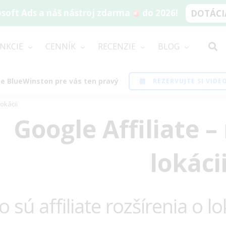
soft Ads a náš nástroj zdarma
do 2026!
DOTÁCIA
NKCIE
CENNÍK
RECENZIE
BLOG
i je BlueWinston pre vás ten pravý
REZERVUJTE SI VID
lokácii
Google Affiliate –
lokáci
o sú affiliate rozšírenia o lo