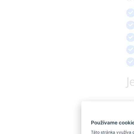
J
Ak 
Go
roz
Používame cookie
va
Táto stránka využíva 