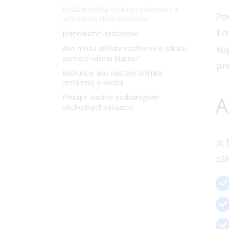
Rozdiel medzi location extension a
Po
affiliate location extension
Tot
Jednoduché nastavenie
kú
Ako môžu affiliate rozšírenia o lokácii
pomôcť vášmu biznisu?
pre
Inštrukcie ako nastaviť affiliate
rozšírenia o lokácii
A
Pridajte vlastné podkategórie
obchodných reťazcov
Je
zák