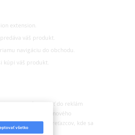
ion extension.
ý predáva váš produkt.
priamu navigáciu do obchodu.
 kúpi váš produkt.
partnera, musíte prejsť do reklám
kom by bolo pridanie nového
 určenie obchodných reťazcov, kde sa
eptovať všetko