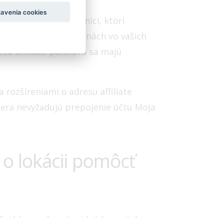
avenia cookies
tnera, sa maloobchodníci, ktorí
h a reklamných skupinách vo vašich
esu affiliate partnera sa majú
rozšíreniami o adresu affiliate
rtnera nevyžadujú prepojenie účtu Moja
a o lokácii pomôcť