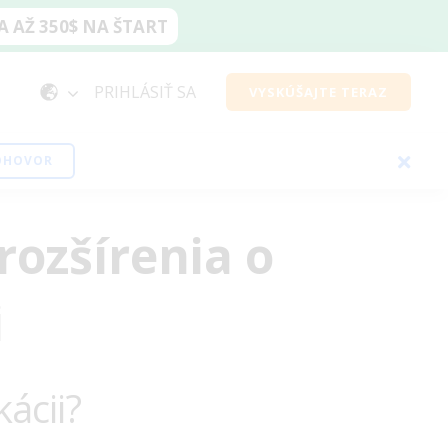
 AŽ 350$ NA ŠTART
PRIHLÁSIŤ SA
VYSKÚŠAJTE TERAZ
EOHOVOR
 rozšírenia o
i
kácii?