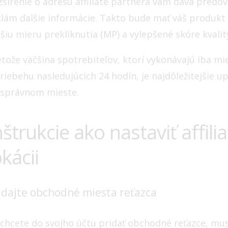
zšírenie o adresu affiliate partnera vám dáva predo
klám ďalšie informácie. Takto bude mať váš produkt
šiu mieru prekliknutia (MP) a vylepšené skóre kvalit
etože väčšina spotrebiteľov, ktorí vykonávajú iba mi
priebehu nasledujúcich 24 hodín, je najdôležitejšie 
 správnom mieste.
nštrukcie ako nastaviť affili
okácii
idajte obchodné miesta reťazca
 chcete do svojho účtu pridať obchodné reťazce, mu