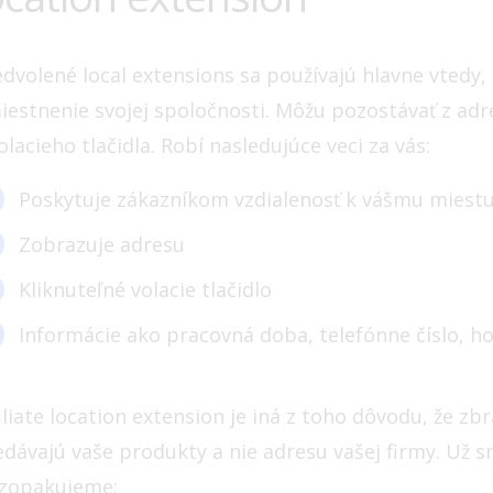
edvolené local extensions sa používajú hlavne vtedy
iestnenie svojej spoločnosti. Môžu pozostávať z adr
olacieho tlačidla. Robí nasledujúce veci za vás:
Poskytuje zákazníkom vzdialenosť k vášmu miestu
Zobrazuje adresu
Kliknuteľné volacie tlačidlo
Informácie ako pracovná doba, telefónne číslo, h
filiate location extension je iná z toho dôvodu, že 
edávajú vaše produkty a nie adresu vašej firmy. Už s
 zopakujeme: