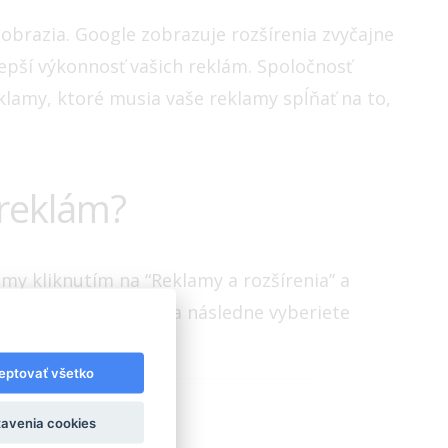
 zobrazia. Google zobrazuje rozšírenia zvyčajne
epší výkonnosť vašich reklám. Spoločnosť
lamy, ktoré musia vaše reklamy spĺňať na to,
 reklám?
amy kliknutím na “Reklamy a rozšírenia” a
Kliknete na ikonku + a následne vyberiete
eptovať všetko
avenia cookies