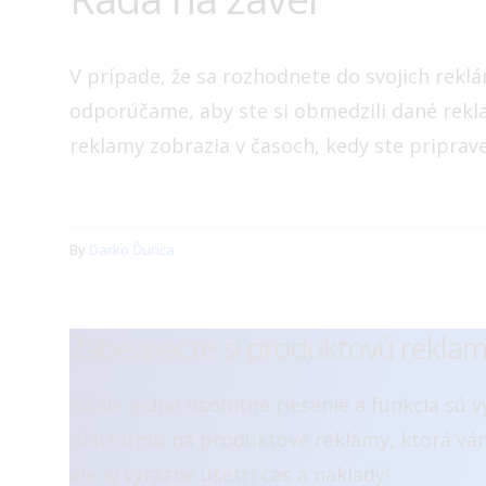
V prípade, že sa rozhodnete do svojich reklá
odporúčame, aby ste si obmedzili dané rekla
reklamy zobrazia v časoch, kedy ste priprave
By
Darko Ďurica
Zabezpečte si produktovú rekla
Každé jedno osobitné riešenie a funkcia sú 
platformu na produktové reklamy, ktorá vám
ale aj výrazne ušetrí čas a náklady!