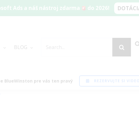
soft Ads a náš nástroj zdarma
do 2026!
DOTÁCIA
SEARCH
E
BLOG
FOR:
ie
i je BlueWinston pre vás ten pravý
REZERVUJTE SI VID
?