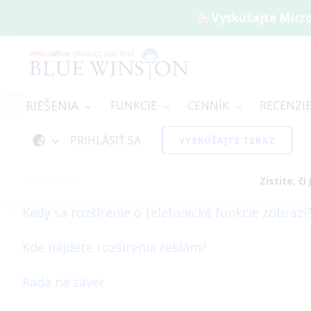
Vyskúšajte Micro
RIEŠENIA
FUNKCIE
CENNÍK
RECENZI
PRIHLÁSIŤ SA
VYSKÚŠAJTE TERAZ
Domov
/
Slovník
/
Rozšírenia o telefonické funkc
Contents
Zistite, č
Kedy sa rozšírenie o telefonické funkcie zobrazí
Kde nájdete rozšírenia reklám?
Rada na záver