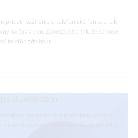
m pridať rozšírenie o telefonické funkcie tak
my na čas a deň. Zabezpečíte tak, že sa vaše
ní telefón zdvihnúť.
mu s BlueWinston
vynikajúce, no spolu vám poskytujú výkonnú
 nielenže pomôže dosiahnuť skvelé výsledky,