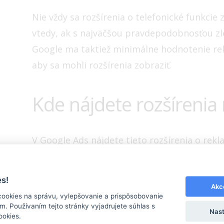
Nie vždy sa rozšírenia o telefonické funkcie
vtedy, ak s najväčšou pravdepodobnosťou zl
Google ma taktiež minimálne hodnotenie rek
aby sa mohli rozšírenia zobraziť.
Kde nájdete rozšírenia
V Google Ads nájdete tieto rozšírenia o rekl
následne zvolíte podkategóriu “Rozšírenia”. 
Rozšírenie volanie.
s!
Akc
cookies na správu, vylepšovanie a prispôsobovanie
. Používaním tejto stránky vyjadrujete súhlas s
Nast
ookies.