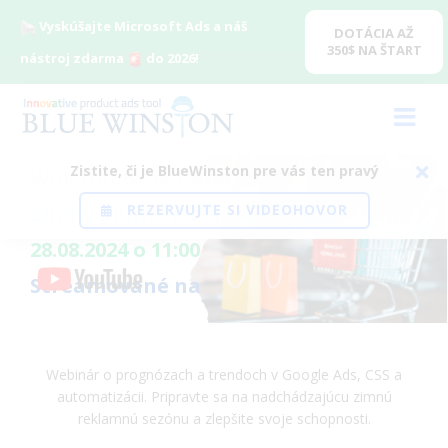
Vyskúšajte Microsoft Ads a náš
DOTÁCIA AŽ
350$ NA ŠTART
nástroj zdarma
do 2026!
Zistite, či je BlueWinston pre vás ten pravý
Winston Bros | Google
Zimný online
REZERVUJTE SI VIDEOHOVOR
e-comm Webinár
28.08.2024 o 11:00
Streamované na
Webinár o prognózach a trendoch v Google Ads, CSS a
automatizácii. Pripravte sa na nadchádzajúcu zimnú
reklamnú sezónu a zlepšite svoje schopnosti.