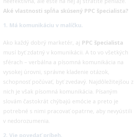
neefektívna, ale ešte na nej aj stratíte peniaze.
Aké vlastnosti spĺňa skúsený PPC špecialista?
1. Má komunikáciu v malíčku.
Ako každý dobrý marketér, aj
PPC špecialista
musí byť zdatný v komunikácii. A to vo všetkých
sférach – verbálna a písomná komunikácia na
vysokej úrovni, správne kladenie otázok,
schopnosť počúvať, byť zvedavý.
Najdôležitejšou z
nich je však písomná komunikácia. Písaným
slovám častokrát chýbajú emócie a preto je
potrebné s nimi pracovať opatrne, aby nevyústili
v nedorozumenia.
2. Vie povedať príbeh.