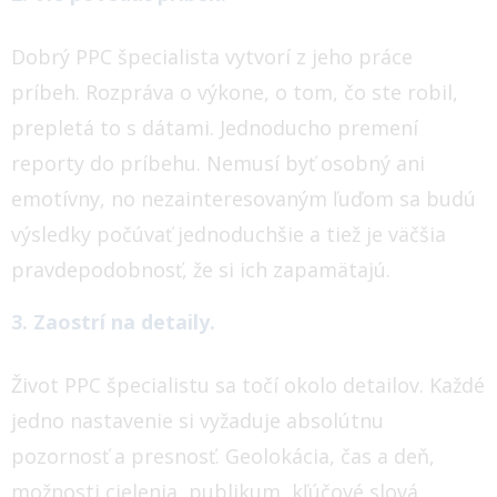
Dobrý PPC špecialista vytvorí z jeho práce
príbeh. Rozpráva o výkone, o tom, čo ste robil,
prepletá to s dátami. Jednoducho premení
reporty do príbehu.
Nemusí byť osobný ani
emotívny, no nezainteresovaným ľuďom sa budú
výsledky počúvať jednoduchšie a tiež je väčšia
pravdepodobnosť, že si ich zapamätajú.
3. Zaostrí na detaily.
Život PPC špecialistu sa točí okolo detailov. Každé
jedno nastavenie si vyžaduje absolútnu
pozornosť a presnosť. Geolokácia, čas a deň,
možnosti cielenia, publikum, kľúčové slová…