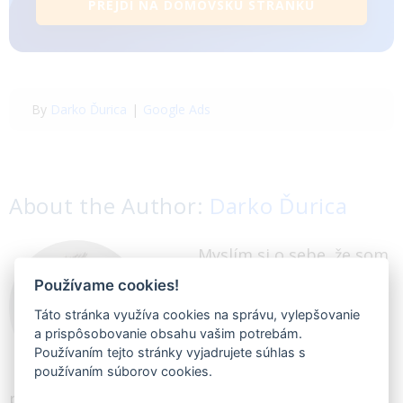
PREJDI NA DOMOVSKÚ STRÁNKU
By
Darko Ďurica
|
Google Ads
About the Author:
Darko Ďurica
Myslím si o sebe, že som
skvelý obchodník.
Používame cookies!
Ponúkam ľuďom to, čo
Táto stránka využíva cookies na správu, vylepšovanie
a prispôsobovanie obsahu vašim potrebám.
potrebujú. Tiež sa rád
Používaním tejto stránky vyjadrujete súhlas s
dozvedám všetko nové a
používaním súborov cookies.
píšem články o digitálnom marketingu. Som