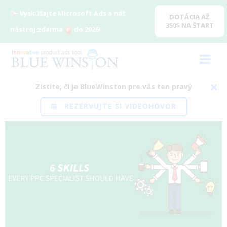
Vyskúšajte Microsoft Ads a náš
DOTÁCIA AŽ
350$ NA ŠTART
nástroj zdarma
do 2026!
Zistite, či je BlueWinston pre vás ten pravý
Domov
/
Blog
/
Google Ads
/
6 zručností každého PPC
REZERVUJTE SI VIDEOHOVOR
špecialistu
View
Larger
Image