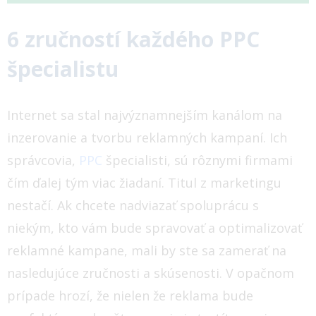
6 zručností každého PPC
špecialistu
Internet sa stal najvýznamnejším kanálom na
inzerovanie a tvorbu reklamných kampaní. Ich
správcovia,
PPC
špecialisti, sú rôznymi firmami
čím ďalej tým viac žiadaní.
Titul z marketingu
nestačí. Ak chcete nadviazať spoluprácu s
niekým, kto vám bude spravovať a optimalizovať
reklamné kampane, mali by ste sa zamerať na
nasledujúce zručnosti a skúsenosti. V opačnom
prípade hrozí, že nielen že reklama bude