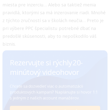
miesta pre inzerciu… Alebo sa taktiež menia
pravidlá, ktorými sa má inzerovanie riadi.
Mnohé
z týchto zručností sa v školách neučia… Preto je
pri výbere PPC špecialistu potrebné dbať na
predošlé skúsenosti, aby to nepoškodilo váš
biznis.
Rezervujte si rýchly ㅤㅤㅤㅤ20-
minútový videohovor
Chcete sa dozvedieť viac o automatizácii
produktových kampaní? Naplánujte si hovor 1:1
s jedným z našich account manažérov.