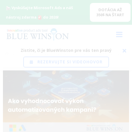
Vyskúšajte Microsoft Ads a náš
DOTÁCIA AŽ
350$ NA ŠTART
nástroj zdarma
do 2026!
Zistite, či je BlueWinston pre vás ten pravý
Domov
/
Blog
/
Google Ads
,
Microsoft Ads
/
Ako vyhodnocovať
REZERVUJTE SI VIDEOHOVOR
výkon automatizovaných kampaní?
View
Larger
Image