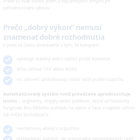
Práve tu však vzniká jeden z najčastejších omylov pri
vyhodnocovaní výkonu.
Prečo „dobrý výkon“ nemusí
znamenať dobré rozhodnutia
V praxi sa často stretávame s tým, že kampane:
vykazujú stabilný alebo rastúci počet konverzií
držia cieľové CPA alebo ROAS
no zároveň spotrebúvajú čoraz väčší podiel rozpočtu
Automatizovaný systém totiž prirodzene uprednostňuje
istotu
– segmenty, dopyty alebo publikum, ktoré už historicky
fungovali. Bez hlbšieho pohľadu na výkon v čase a naprieč účtom
tak môže dochádzať k:
neefektívnej alokácii rozpočtov
prehliadaniu slabších, ale potenciálne perspektívnych častí