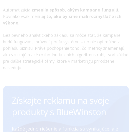
Automatizácia
zmenila spôsob, akým kampane fungujú
.
Rovnako však mení
aj to, ako by sme mali rozmýšľať o ich
výkone.
Bez pevného analytického základu sa môže stať, že kampane
budú fungovať „správne“ podľa systému – no nie optimálne z
pohľadu biznisu. Práve pochopenie toho, čo metriky znamenajú,
ako vznikajú a aké rozhodnutia z nich algoritmus robí, tvorí základ
pre ďalšie strategické témy, ktoré v marketingu prirodzene
nasledujú.
Získajte reklamu na svoje
produkty s BlueWinston
Každé jedno riešenie a funkcia sú vynikajúce, ale