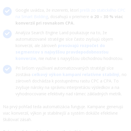
Google uvádza, že inzerenti, ktorí
prešli zo statického CPC
na Smart Bidding
, dosahujú v priemere
o 20 – 30 % viac
konverzií pri rovnakom CPA.
Analýza Search Engine Land poukazuje na to, že
automatizované stratégie síce často zvyšujú objem
konverzií, ale zároveň
presúvajú rozpočet do
segmentov s najvyššou pravdepodobnosťou
konverzie
, nie nutne s najvyššou obchodnou hodnotou.
Pri širšom využívaní automatizovaných stratégií síce
zostáva
celkový výkon kampaní relatívne stabilný
, no
zároveň dochádza k postupnému rastu CPC a CPA. To
zvyšuje nároky na správnu interpretáciu výsledkov a na
vyhodnocovanie efektivity nad rámec základných metrík.
Na prvý pohľad teda automatizácia funguje. Kampane generujú
viac konverzií, výkon je stabilnejší a systém dokáže efektívne
škálovať zásah.