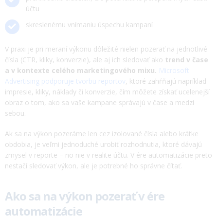
účtu
skreslenému vnímaniu úspechu kampaní
V praxi je pri meraní výkonu dôležité nielen pozerať na jednotlivé
čísla (CTR, kliky, konverzie), ale aj ich sledovať ako
trend v čase
a v kontexte celého marketingového mixu.
Microsoft
Advertising podporuje tvorbu reportov
, ktoré zahŕňajú napríklad
impresie, kliky, náklady či konverzie, čím môžete získať ucelenejší
obraz o tom, ako sa vaše kampane správajú v čase a medzi
sebou.
Ak sa na výkon pozeráme len cez izolované čísla alebo krátke
obdobia, je veľmi jednoduché urobiť rozhodnutia, ktoré dávajú
zmysel v reporte – no nie v realite účtu. V ére automatizácie preto
nestačí sledovať výkon, ale je potrebné ho správne čítať.
Ako sa na výkon pozerať v ére
automatizácie