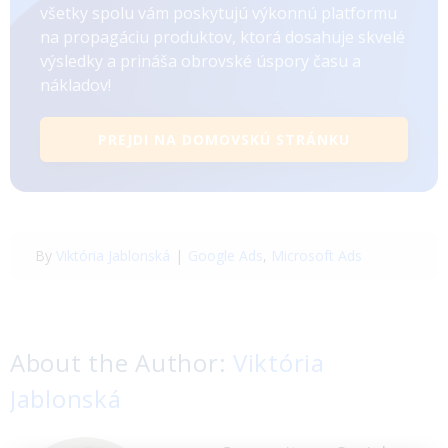
všetky spolu vám poskytujú výkonnú platformu
na propagáciu produktov, ktorá dosahuje skvelé
výsledky a prináša obrovské úspory času a
nákladov!
PREJDI NA DOMOVSKÚ STRÁNKU
By
Viktória Jablonská
|
Google Ads
,
Microsoft Ads
About the Author:
Viktória
Jablonská