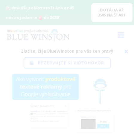
Vyskúšajte Microsoft Ads a náš
DOTÁCIA AŽ
350$ NA ŠTART
nástroj zdarma
do 2026!
Zistite, či je BlueWinston pre vás ten pravý
Domov
/
Blog
/
Ako vytvoriť
/
Ako vytvoriť ziskové produktové
REZERVUJTE SI VIDEOHOVOR
textové reklamy pre Google vyhľadávanie
View
Larger
Image