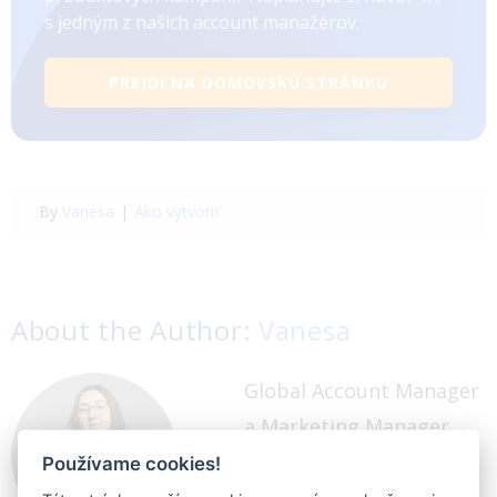
s jedným z našich account manažérov.
PREJDI NA DOMOVSKÚ STRÁNKU
By
Vanesa
|
Ako vytvoriť
About the Author:
Vanesa
Global Account Manager
a Marketing Manager
pre BlueWinston. Mám
Používame cookies!
rada dynamickú prácu,