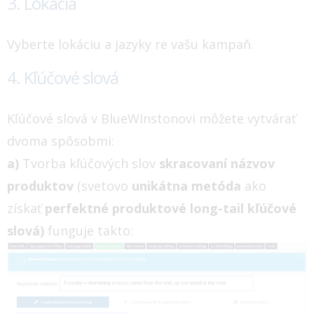
3. Lokácia
Vyberte lokáciu a jazyky re vašu kampaň.
4. Kľúčové slová
Kľúčové slová v BlueWInstonovi môžete vytvárať
dvoma spôsobmi:
a)
Tvorba kľúčových slov
skracovaní názvov
produktov
(svetovo
unikátna metóda
ako
získať
perfektné produktové long-tail kľúčové
slová)
funguje takto: