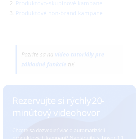
Produktovo-skupinové kampane
Produktové non-brand kampane
Pozrite sa na
video tutoriály pre
základné funkcie
tu!
Rezervujte si rýchly ㅤㅤㅤㅤ20-
minútový videohovor
Chcete sa dozvedieť viac o automatizácii
produktových kampaní? Naplánujte si hovor 1:1