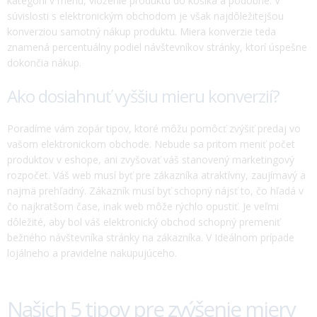
kategórií v menu, vloženie produktu do košíka a podobne. V
súvislosti s elektronickým obchodom je však najdôležitejšou
konverziou samotný nákup produktu. Miera konverzie teda
znamená percentuálny podiel návštevníkov stránky, ktorí úspešne
dokončia nákup.
Ako dosiahnuť vyššiu mieru konverzií?
Poradíme vám zopár tipov, ktoré môžu pomôcť zvýšiť predaj vo
vašom elektronickom obchode. Nebude sa pritom meniť počet
produktov v eshope, ani zvyšovať váš stanovený marketingový
rozpočet. Váš web musí byť pre zákazníka atraktívny, zaujímavý a
najmä prehľadný. Zákazník musí byť schopný nájsť to, čo hľadá v
čo najkratšom čase, inak web môže rýchlo opustiť. Je veľmi
dôležité, aby bol váš elektronický obchod schopný premeniť
bežného návštevníka stránky na zákazníka. V Ideálnom prípade
lojálneho a pravidelne nakupujúceho.
Našich 5 tipov pre zvýšenie miery