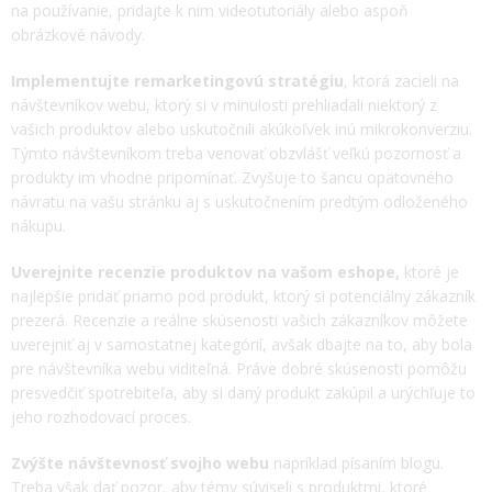
na používanie, pridajte k nim videotutoriály alebo aspoň
obrázkové návody.
Implementujte remarketingovú stratégiu
, ktorá zacieli na
návštevníkov webu, ktorý si v minulosti prehliadali niektorý z
vašich produktov alebo uskutočnili akúkoľvek inú mikrokonverziu.
Týmto návštevníkom treba venovať obzvlášť veľkú pozornosť a
produkty im vhodne pripomínať. Zvyšuje to šancu opätovného
návratu na vašu stránku aj s uskutočnením predtým odloženého
nákupu.
Uverejnite recenzie produktov na vašom eshope,
ktoré je
najlepšie pridať priamo pod produkt, ktorý si potenciálny zákazník
prezerá. Recenzie a reálne skúsenosti vašich zákazníkov môžete
uverejniť aj v samostatnej kategórií, avšak dbajte na to, aby bola
pre návštevníka webu viditeľná. Práve dobré skúsenosti pomôžu
presvedčiť spotrebiteľa, aby si daný produkt zakúpil a urýchľuje to
jeho rozhodovací proces.
Zvýšte návštevnosť svojho webu
napríklad písaním blogu.
Treba však dať pozor, aby témy súviseli s produktmi, ktoré