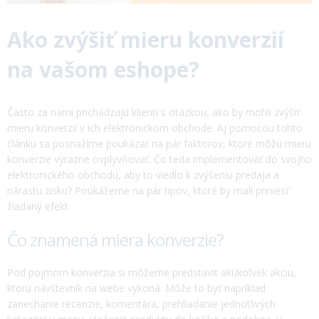
Ako zvýšiť mieru konverzií
na vašom eshope?
Často za nami prichádzajú klienti s otázkou, ako by mohli zvýšiť
mieru konverzií v ich elektronickom obchode. Aj pomocou tohto
článku sa posnažíme poukázať na pár faktorov, ktoré môžu mieru
konverzie výrazne ovplyvňovať. Čo teda implementovať do svojho
elektronického obchodu, aby to viedlo k zvýšeniu predaja a
nárastu zisku? Poukážeme na pár tipov, ktoré by mali priniesť
žiadaný efekt.
Čo znamená miera konverzie?
Pod pojmom konverzia si môžeme predstaviť akúkoľvek akciu,
ktorú návštevník na webe vykoná. Môže to byť napríklad
zanechanie recenzie, komentára, prehliadanie jednotlivých