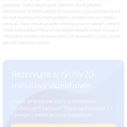
ponúkate. Vďaka zaujímavým článkom, ktoré pritiahnu
návštevníkov si dlhšie udržíte ich pozornosť a po prečítaní by ste
ich mali motivovať ku kúpe produktu, ktorému ste sa v článku
venovali. Tento obsah je ľahko šíriteľný aj na sociálnych sieťach.
Práve komunikácia firmy na sociálnych sieťach buduje u svojich
zákazníkov sociálnu dôveru a môže ich presvedčiť o tom, že ste
pre nich správnou voľbou.
Rezervujte si rýchly ㅤㅤㅤㅤ20-
minútový videohovor
Chcete sa dozvedieť viac o automatizácii
produktových kampaní? Naplánujte si hovor 1:1
s jedným z našich account manažérov.