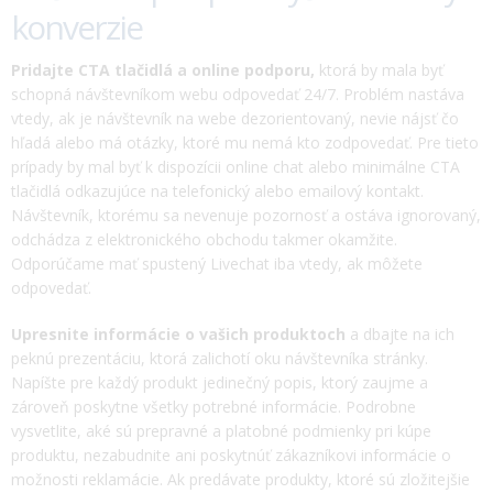
konverzie
Pridajte CTA tlačidlá a online podporu,
ktorá by mala byť
schopná návštevníkom webu odpovedať 24/7. Problém nastáva
vtedy, ak je návštevník na webe dezorientovaný, nevie nájsť čo
hľadá alebo má otázky, ktoré mu nemá kto zodpovedať. Pre tieto
prípady by mal byť k dispozícii online chat alebo minimálne CTA
tlačidlá odkazujúce na telefonický alebo emailový kontakt.
Návštevník, ktorému sa nevenuje pozornosť a ostáva ignorovaný,
odchádza z elektronického obchodu takmer okamžite.
Odporúčame mať spustený Livechat iba vtedy, ak môžete
odpovedať.
Upresnite informácie o vašich produktoch
a dbajte na ich
peknú prezentáciu, ktorá zalichotí oku návštevníka stránky.
Napíšte pre každý produkt jedinečný popis, ktorý zaujme a
zároveň poskytne všetky potrebné informácie. Podrobne
vysvetlite, aké sú prepravné a platobné podmienky pri kúpe
produktu, nezabudnite ani poskytnúť zákazníkovi informácie o
možnosti reklamácie. Ak predávate produkty, ktoré sú zložitejšie