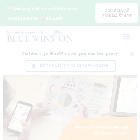
Vyskúšajte Microsoft Ads a náš
DOTÁCIA AŽ
350$ NA ŠTART
nástroj zdarma
do 2026!
Zistite, či je BlueWinston pre vás ten pravý
Domov
/
Blog
/
Novinky
/
Ako zvýšiť mieru konverzií na vašom
REZERVUJTE SI VIDEOHOVOR
eshope?
View
Larger
Image