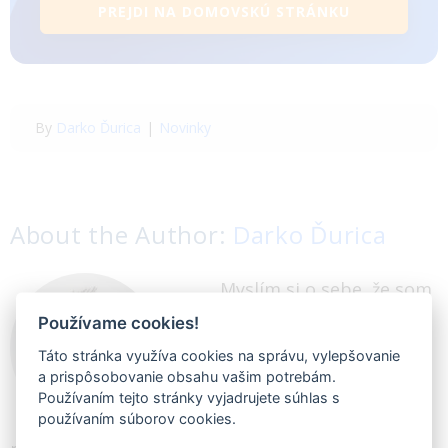
PREJDI NA DOMOVSKÚ STRÁNKU
By
Darko Ďurica
|
Novinky
About the Author:
Darko Ďurica
Myslím si o sebe, že som
skvelý obchodník.
Používame cookies!
Ponúkam ľuďom to, čo
Táto stránka využíva cookies na správu, vylepšovanie
a prispôsobovanie obsahu vašim potrebám.
potrebujú. Tiež sa rád
Používaním tejto stránky vyjadrujete súhlas s
dozvedám všetko nové a
používaním súborov cookies.