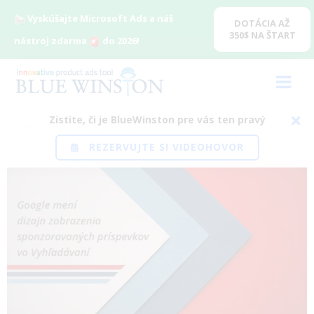
Vyskúšajte Microsoft Ads a náš
DOTÁCIA AŽ
350$ NA ŠTART
nástroj zdarma
do 2026!
Zistite, či je BlueWinston pre vás ten pravý
Domov
/
Blog
/
Google Ads
,
Novinky
/
Google mení dizajn
REZERVUJTE SI VIDEOHOVOR
zobrazenia sponzorovaných príspevkov vo Vyhľadávaní
View
Larger
Image