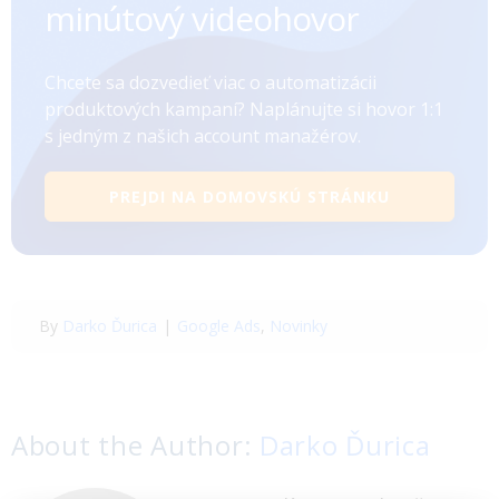
minútový videohovor
Chcete sa dozvedieť viac o automatizácii
produktových kampaní? Naplánujte si hovor 1:1
s jedným z našich account manažérov.
PREJDI NA DOMOVSKÚ STRÁNKU
By
Darko Ďurica
|
Google Ads
,
Novinky
About the Author:
Darko Ďurica