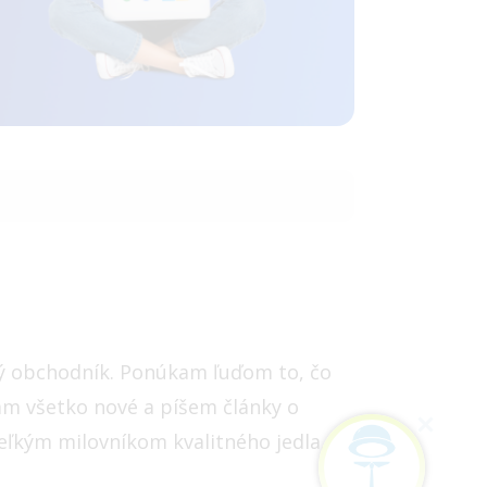
lý obchodník. Ponúkam ľuďom to, čo
ám všetko nové a píšem články o
ľkým milovníkom kvalitného jedla,