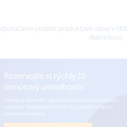
dporúčame posielať produktové názvy v XML 
diakritikou).
Rezervujte si rýchly ㅤㅤㅤㅤ20-
minútový videohovor
Chcete sa dozvedieť viac o automatizácii produktových
kampaní? Naplánujte si hovor 1:1 s jedným z našich
account manažérov.