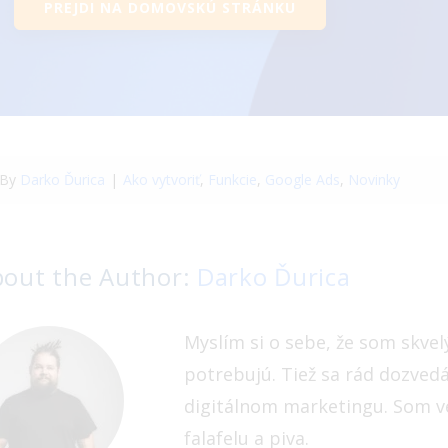
PREJDI NA DOMOVSKÚ STRÁNKU
By
Darko Ďurica
|
Ako vytvoriť
,
Funkcie
,
Google Ads
,
Novinky
bout the Author:
Darko Ďurica
Myslím si o sebe, že som skve
potrebujú. Tiež sa rád dozved
digitálnom marketingu. Som ve
falafelu a piva.