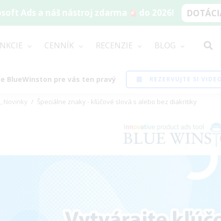
soft Ads a náš nástroj zdarma
do 2026!
DOTÁCIA
NKCIE
CENNÍK
RECENZIE
BLOG
i je BlueWinston pre vás ten pravý
REZERVUJTE SI VID
s
,
Novinky
/
Špeciálne znaky - kľúčové slová s alebo bez diakritiky
ew
rger
age