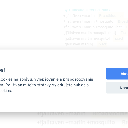
s!
Akc
u môžete vidieť ako sa vytvárajú také isté kľúčové s
cookies na správu, vylepšovanie a prispôsobovanie
. Používaním tejto stránky vyjadrujete súhlas s
kritiky).
Nast
ookies.