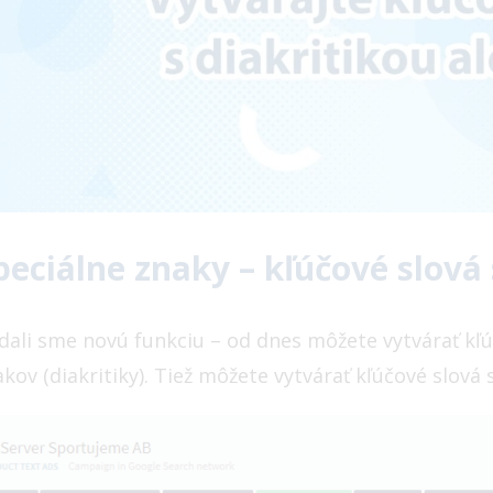
peciálne znaky – kľúčové slová 
idali sme novú funkciu – od dnes môžete vytvárať kľú
kov (diakritiky). Tiež môžete vytvárať kľúčové slová s