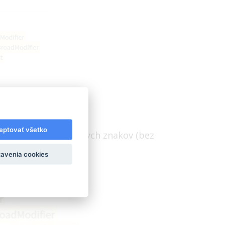
eptovať všetko
lová, ale bez špeciálnych znakov (bez
avenia cookies