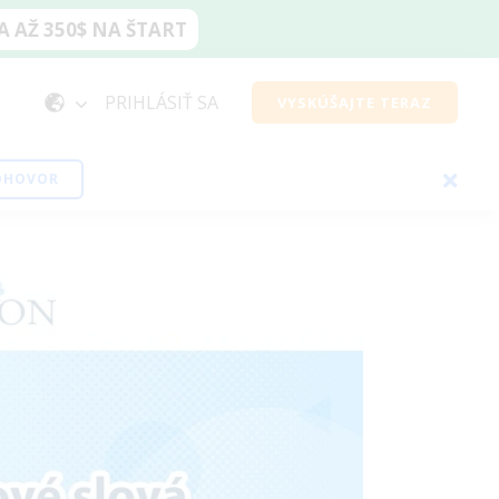
 AŽ 350$ NA ŠTART
PRIHLÁSIŤ SA
VYSKÚŠAJTE TERAZ
EOHOVOR