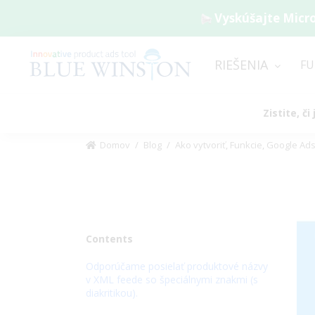
Vyskúšajte Micro
RIEŠENIA
FU
Zistite, č
Domov
/
Blog
/
Ako vytvoriť
,
Funkcie
,
Google Ad
Vi
La
Im
Contents
Odporúčame posielať produktové názvy
v XML feede so špeciálnymi znakmi (s
diakritikou).