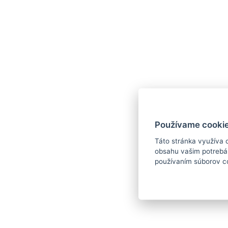
Používame cookie
A t
Táto stránka využíva 
obsahu vašim potrebám
dia
používaním súborov c