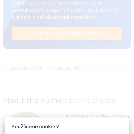
Chcete sa dozvedieť viac o automatizácii
produktových kampaní? Naplánujte si hovor 1:1
s jedným z našich account manažérov.
PREJDI NA DOMOVSKÚ STRÁNKU
By
Darko Ďurica
|
Funkcie
,
Novinky
About the Author:
Darko Ďurica
Myslím si o sebe, že som
skvelý obchodník.
Používame cookies!