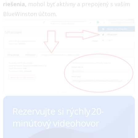
riešenia,
mohol byť aktívny a prepojený s vaším
BlueWinston účtom.
Rezervujte si rýchly ㅤㅤㅤㅤ20-
minútový videohovor