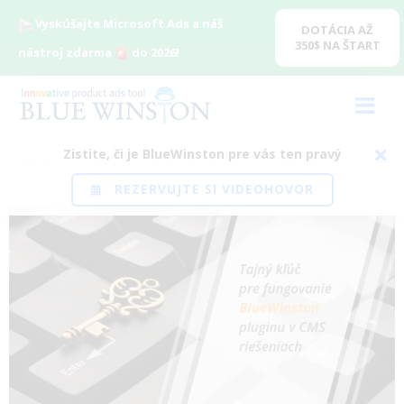
Vyskúšajte Microsoft Ads a náš
DOTÁCIA AŽ
350$ NA ŠTART
nástroj zdarma
do 2026!
Zistite, či je BlueWinston pre vás ten pravý
Domov
/
Blog
/
Funkcie
,
Novinky
/
Tajný kľúč pre fungovanie
REZERVUJTE SI VIDEOHOVOR
BlueWinston pluginu v CMS riešeniach
View
Larger
Image