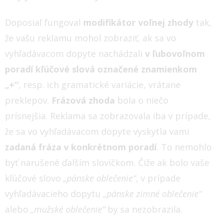
Doposiaľ fungoval
modifikátor voľnej zhody
tak,
že vašu reklamu mohol zobraziť, ak sa vo
vyhľadávacom dopyte nachádzali
v ľubovoľnom
poradí kľúčové slová označené znamienkom
„+“
, resp. ich gramatické variácie, vrátane
preklepov.
Frázová zhoda
bola o niečo
prísnejšia. Reklama sa zobrazovala iba v prípade,
že sa vo vyhľadávacom dopyte vyskytla vami
zadaná fráza v konkrétnom poradí
. To nemohlo
byť narušené ďalším slovíčkom. Čiže ak bolo vaše
kľúčové slovo
„pánske oblečenie“
, v prípade
vyhľadávacieho dopytu
„pánske zimné oblečenie“
alebo
„mužské oblečenie“
by sa nezobrazila.