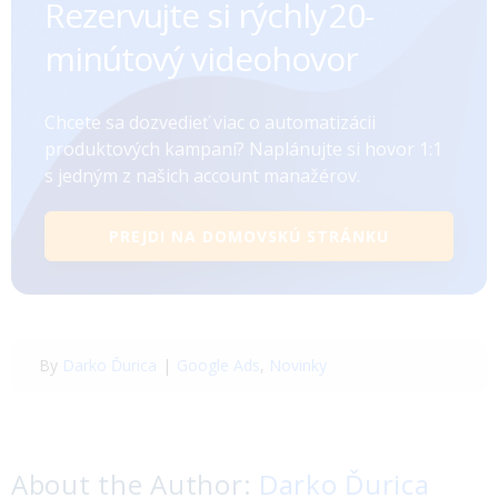
Rezervujte si rýchly ㅤㅤㅤㅤ20-
minútový videohovor
Chcete sa dozvedieť viac o automatizácii
produktových kampaní? Naplánujte si hovor 1:1
s jedným z našich account manažérov.
PREJDI NA DOMOVSKÚ STRÁNKU
By
Darko Ďurica
|
Google Ads
,
Novinky
About the Author:
Darko Ďurica