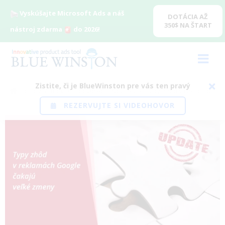
Vyskúšajte Microsoft Ads a náš
DOTÁCIA AŽ
350$ NA ŠTART
nástroj zdarma
do 2026!
Zistite, či je BlueWinston pre vás ten pravý
Domov
/
Blog
/
Google Ads
,
Novinky
/
Typy zhôd v reklamách
REZERVUJTE SI VIDEOHOVOR
Google čakajú veľké zmeny
View
Larger
Image