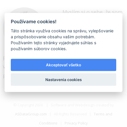
Myslím si o sebe, že som
skvelý obchodník.
Používame cookies!
Ponúkam ľuďom to, čo
Táto stránka využíva cookies na správu, vylepšovanie
a prispôsobovanie obsahu vašim potrebám.
potrebujú. Tiež sa rád
Používaním tejto stránky vyjadrujete súhlas s
dozvedám všetko nové a
používaním súborov cookies.
píšem články o digitálnom marketingu. Som
Akceptovať všetko
veľkým milovníkom kvalitného jedla, falafelu a
piva.
Nastavenia cookies
© Copyright
2026
| Software and Webdesign created by
ASDataGroup.com
| All Rights Reserved |
Terms and
Conditions
|
Privacy Policy