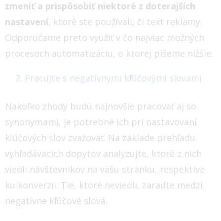
zmeniť a prispôsobiť niektoré z doterajších
nastavení
, ktoré ste používali, či text reklamy.
Odporúčame preto využiť v čo najviac možných
procesoch automatizáciu, o ktorej píšeme nižšie.
Pracujte s negatívnymi kľúčovými slovami
Nakoľko zhody budú najnovšie pracovať aj so
synonymami, je potrebné ich pri nastavovaní
kľúčových slov zvažovať. Na základe prehľadu
vyhľadávacích dopytov analyzujte, ktoré z nich
viedli návštevníkov na vašu stránku, respektíve
ku konverzii. Tie, ktoré neviedli, zaraďte medzi
negatívne kľúčové slová.