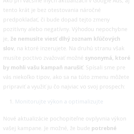
Ako pri väčšine iných aktualizácií v Google Ads, aj
tento krát je bez otestovania náročné
predpokladať, či bude dopad tejto zmeny
pozitívny alebo negatívny. Výhodou nepochybne
je,
že nemusíte viesť dlhý zoznam kľúčových
slov
, na ktoré inzerujete. Na druhú stranu však
musíte poctivo zvažovať možné
synonymá, ktoré
by mohli vašu kampaň narušiť
. Spísali sme pre
vás niekoľko tipov, ako sa na túto zmenu môžete
pripraviť a využiť ju čo najviac vo svoj prospech:
Monitorujte výkon a optimalizujte
Nové aktualizácie pochopiteľne ovplyvnia výkon
vašej kampane. Je možné, že bude
potrebné