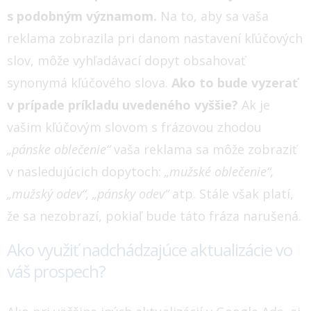
s podobným významom.
Na to, aby sa vaša
reklama zobrazila pri danom nastavení kľúčových
slov, môže vyhľadávací dopyt obsahovať
synonymá kľúčového slova.
Ako to bude vyzerať
v prípade príkladu uvedeného vyššie?
Ak je
vašim kľúčovým slovom s frázovou zhodou
„pánske oblečenie“
vaša reklama sa môže zobraziť
v nasledujúcich dopytoch:
„mužské oblečenie“,
„mužský odev“, „pánsky odev“
atp. Stále však platí,
že sa nezobrazí, pokiaľ bude táto fráza narušená.
Ako využiť nadchádzajúce aktualizácie vo
váš prospech?