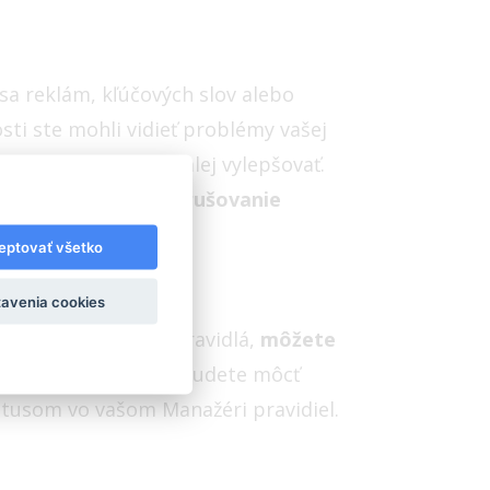
sa reklám, kľúčových slov alebo
sti ste mohli vidieť problémy vašej
ia sa bude aj naďalej vylepšovať.
a
upozornený na porušovanie
aní reklamy.
eptovať všetko
avenia cookies
 váš účet porušujú pravidlá,
môžete
de nastala chyba. Vy budete môcť
atusom vo vašom Manažéri pravidiel.