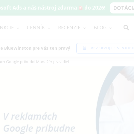
soft Ads a náš nástroj zdarma
do 2026!
DOTÁCIA
NKCIE
CENNÍK
RECENZIE
BLOG
i je BlueWinston pre vás ten pravý
REZERVUJTE SI VID
ch Google pribudol Manažér pravidiel
ew
rger
age