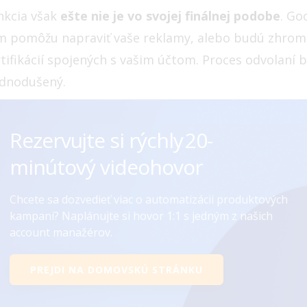
nkcia však
ešte nie je vo svojej finálnej podobe
. Go
m pomôžu napraviť vaše reklamy, alebo budú zhromaž
rtifikácií spojených s vašim účtom. Proces odvolaní 
ednodušený.
Rezervujte si rýchly ㅤㅤㅤㅤ20-
minútový videohovor
Chcete sa dozvedieť viac o automatizácii produktových
kampaní? Naplánujte si hovor 1:1 s jedným z našich
account manažérov.
PREJDI NA DOMOVSKÚ STRÁNKU