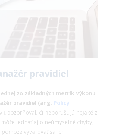
nažér pravidiel
ednej zo základných metrík výkonu
ažér pravidiel (ang.
Policy
ov upozorňoval, či neporušujú nejaké z
a môže jednať aj o neúmyselné chyby,
 pomôže vyvarovať sa ich.