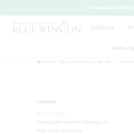
Vyskúšajte Micro
RIEŠENIA
FU
Zistite, č
Domov
/
Blog
/
Funkcie
,
Google Ads
/
V reklamá
Vi
La
Im
Contents
Ako to funguje?
Neporušujete pravidlá? Odvolajte sa
Prídu ďalšie aktualizácie