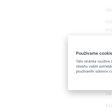
Ak
Od
rô
re
Na
pr
Používame cookie
Táto stránka využíva 
Ne
obsahu vašim potrebám
používaním súborov c
V 
sa
sl
Pr