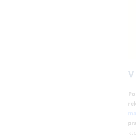
V
Po
re
ma
pr
kt