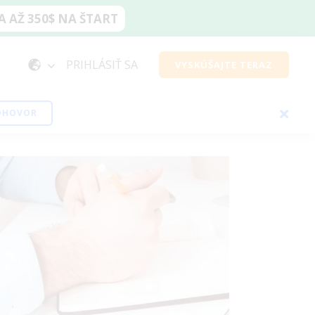
 AŽ 350$ NA ŠTART
PRIHLÁSIŤ SA
VYSKÚŠAJTE TERAZ
EOHOVOR