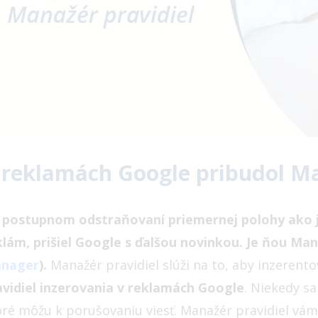
 reklamách Google pribudol Ma
 postupnom odstraňovaní priemernej polohy ako j
klám, prišiel Google s ďalšou novinkou. Je ňou Man
nager
).
Manažér pravidiel slúži na to, aby inzerent
avidiel inzerovania v reklamách Google
. Niekedy s
oré môžu k porušovaniu viesť. Manažér pravidiel vám