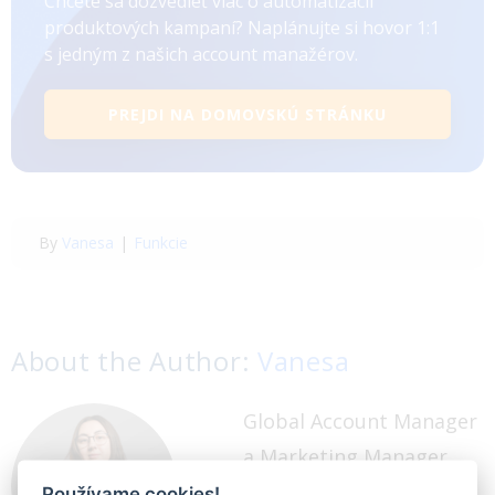
Chcete sa dozvedieť viac o automatizácii
produktových kampaní? Naplánujte si hovor 1:1
s jedným z našich account manažérov.
PREJDI NA DOMOVSKÚ STRÁNKU
By
Vanesa
|
Funkcie
About the Author:
Vanesa
Global Account Manager
a Marketing Manager
pre BlueWinston. Mám
Používame cookies!