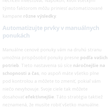
nechceli investovať.
Napokon, kvôli všetkým
týmto faktorom môžu priniesť automatizované
kampane
rôzne výsledky
.
Automatizujte prvky v manuálnych
ponukách
Manuálne cenové ponuky vám na druhú stranu
umožnia prispôsobiť ponuky presne
podľa vašich
potrieb
. Tieto nastavenia sú síce
náročnejšie na
schopnosti a čas
, no aspoň máte všetko plne
pod kontrolou a môžete to zmeniť, pokiaľ vám
niečo nevyhovuje. Svoje ciele tak môžete
dosahovať
efektívnejšie
.
Táto stratégia taktiež
neznamená, že musíte robiť všetko manuálne.