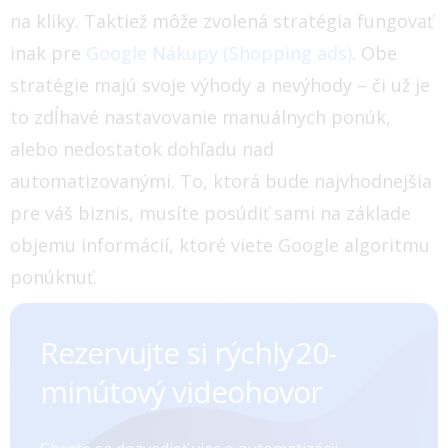
na kliky. Taktiež môže zvolená stratégia fungovať
inak pre
Google Nákupy (Shopping ads)
.
Obe
stratégie majú svoje výhody a nevýhody – či už je
to zdĺhavé nastavovanie manuálnych ponúk,
alebo nedostatok dohľadu nad
automatizovanými. To, ktorá bude najvhodnejšia
pre váš biznis, musíte posúdiť sami na základe
objemu informácií, ktoré viete Google algoritmu
ponúknuť.
Rezervujte si rýchly ㅤㅤㅤㅤ20-
minútový videohovor