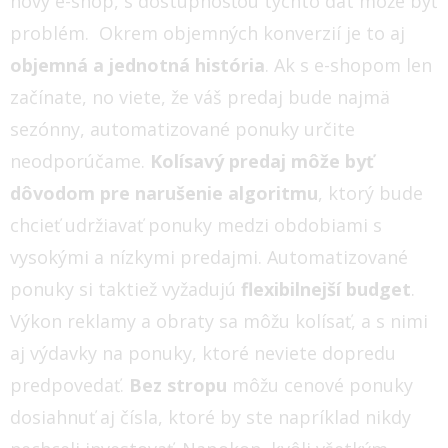
nový e-shop, s dostupnosťou týchto dát môže byť
problém.
Okrem objemných konverzií je to aj
objemná a jednotná história
. Ak s e-shopom len
začínate, no viete, že váš predaj bude najmä
sezónny, automatizované ponuky určite
neodporúčame.
Kolísavý predaj môže byť
dôvodom pre narušenie algoritmu
, ktorý bude
chcieť udržiavať ponuky medzi obdobiami s
vysokými a nízkymi predajmi.
Automatizované
ponuky si taktiež vyžadujú
flexibilnejší budget
.
Výkon reklamy a obraty sa môžu kolísať, a s nimi
aj výdavky na ponuky, ktoré neviete dopredu
predpovedať.
Bez stropu
môžu cenové ponuky
dosiahnuť aj čísla, ktoré by ste napríklad nikdy