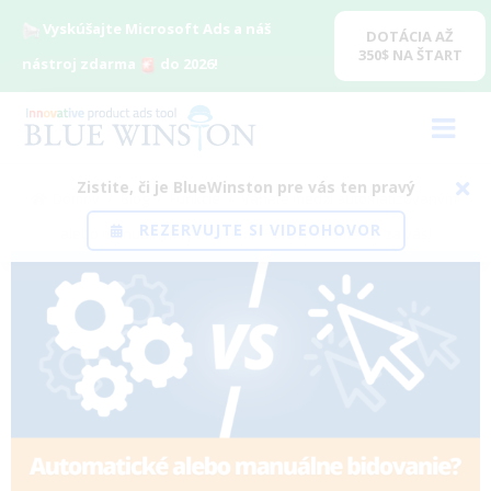
Vyskúšajte Microsoft Ads a náš
DOTÁCIA AŽ
350$ NA ŠTART
nástroj zdarma
do 2026!
Zistite, či je BlueWinston pre vás ten pravý
Domov
/
Blog
/
Funkcie
/
Váhate medzi automatizovanými
REZERVUJTE SI VIDEOHOVOR
alebo manuálnymi ponukami? Porovnali sme ich za vás!
View
Larger
Image