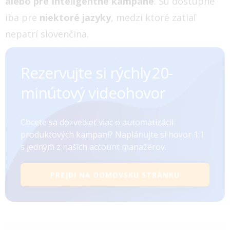
alebo pre Inteligentné kampane
. Sú dostupné
iba pre
niektoré jazyky
, medzi ktoré zatiaľ
nepatrí slovenčina.
Rezervujte si rýchly ㅤㅤㅤㅤ20-
minútový videohovor
Chcete sa dozvedieť viac o automatizácii
produktových kampaní? Naplánujte si hovor 1:1
s jedným z našich account manažérov.
PREJDI NA DOMOVSKÚ STRÁNKU