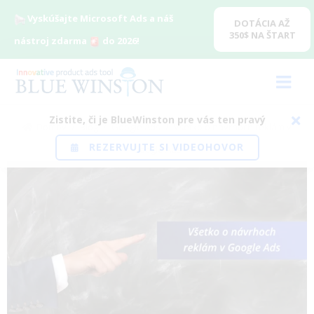
Vyskúšajte Microsoft Ads a náš
DOTÁCIA AŽ
350$ NA ŠTART
nástroj zdarma
do 2026!
Zistite, či je BlueWinston pre vás ten pravý
Domov
/
Blog
/
Google Ads
/
Všetko o návrhoch reklám v
REZERVUJTE SI VIDEOHOVOR
Google Ads
View
Larger
Image