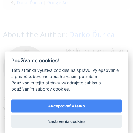
By
Darko Ďurica
|
Google Ads
About the Author:
Darko Ďurica
Myslím si o sebe, že som
skvelý obchodník.
Používame cookies!
Ponúkam ľuďom to, čo
Táto stránka využíva cookies na správu, vylepšovanie
a prispôsobovanie obsahu vašim potrebám.
potrebujú. Tiež sa rád
Používaním tejto stránky vyjadrujete súhlas s
dozvedám všetko nové a
používaním súborov cookies.
píšem články o digitálnom marketingu. Som
Akceptovať všetko
veľkým milovníkom kvalitného jedla, falafelu a
piva.
Nastavenia cookies