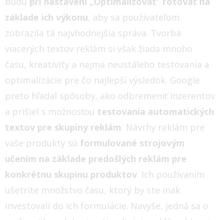
budú
pri nastavení „Optimalizovať“ rotovať na
základe ich výkonu
, aby sa používateľom
zobrazila tá najvhodnejšia správa. Tvorba
viacerých textov reklám si však žiada mnoho
času, kreativity a najmä neustáleho testovania a
optimalizácie pre čo najlepší výsledok. Google
preto hľadal spôsoby, ako odbremeniť inzerentov
a prišiel s možnosťou
testovania automatických
textov pre skupiny reklám
. Návrhy reklám pre
vaše produkty sú
formulované strojovým
učením na základe predošlých reklám pre
konkrétnu skupinu produktov
. Ich používaním
ušetríte množstvo času, ktorý by ste inak
investovali do ich formulácie. Navyše, jedná sa o