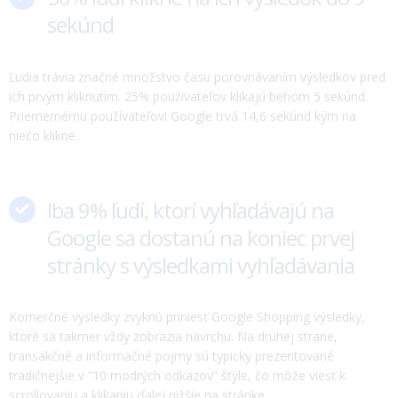
sekúnd
Ľudia trávia značné množstvo času porovnávaním výsledkov pred
ich prvým kliknutím. 25% používateľov klikajú behom 5 sekúnd.
Priemernému používateľovi Google trvá 14,6 sekúnd kým na
niečo klikne.
Iba 9% ľudí, ktorí vyhľadávajú na
Google sa dostanú na koniec prvej
stránky s výsledkami vyhľadávania
Komerčné výsledky zvyknú priniesť Google Shopping výsledky,
ktoré sa takmer vždy zobrazia navrchu. Na druhej strane,
transakčné a informačné pojmy sú typicky prezentované
tradičnejšie v “10 modrých odkazov” štýle, čo môže viesť k
scrollovaniu a klikaniu ďalej nižšie na stránke.