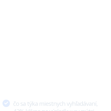
čo sa týka miestnych vyhľadávaní,
42% klikne na výsledky vo vnútri
balíka Google Maps
Balík Google Maps je sada troch výsledkov získaných z Máp
Google, ktoré sú zmiešané s „normálnymi“ organickými
výsledkami.
19% používateľov, ktorí hľadajú
nejaký produkt kliknú na Google
Shopping
Google Shopping výsledky sa zobrazujú na vrchu stránky pri