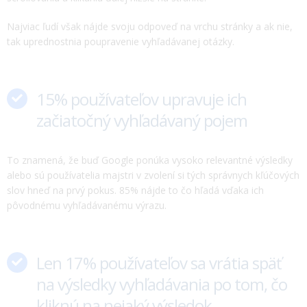
Najviac ľudí však nájde svoju odpoveď na vrchu stránky a ak nie,
tak uprednostnia poupravenie vyhľadávanej otázky.
15% používateľov upravuje ich
začiatočný vyhľadávaný pojem
To znamená, že buď Google ponúka vysoko relevantné výsledky
alebo sú používatelia majstri v zvolení si tých správnych kľúčových
slov hneď na prvý pokus. 85% nájde to čo hľadá vďaka ich
pôvodnému vyhľadávanému výrazu.
Len 17% používateľov sa vrátia späť
na výsledky vyhľadávania po tom, čo
kliknú na nejaký výsledok