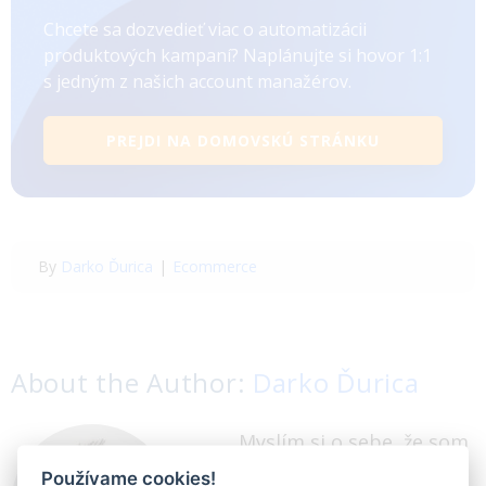
About the Author:
Darko Ďurica
Myslím si o sebe, že som
skvelý obchodník.
Ponúkam ľuďom to, čo
potrebujú. Tiež sa rád
dozvedám všetko nové a
píšem články o digitálnom marketingu. Som
veľkým milovníkom kvalitného jedla, falafelu a
piva.
© Copyright
2026
| Software and Webdesign created by
ASDataGroup.com
| All Rights Reserved |
Terms and
Používame cookies!