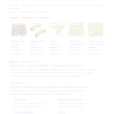
V priemere iba 3% hľadajúcich ľudí sa
zaujíma o “Podobné dopyty” tabuľku
Toto správanie sa líši podľa otázky. 43,21% všetkých výsledkov
vyhľadávania Google má túto tabuľku, čo ju činí jednou z
popredných funkcií Google.