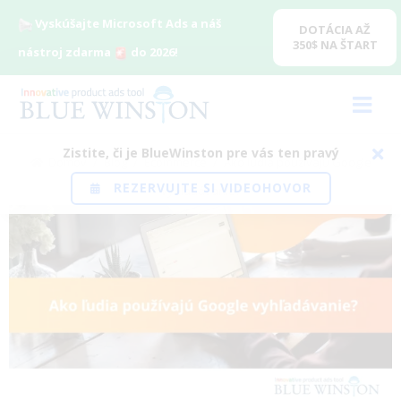
Vyskúšajte Microsoft Ads a náš
DOTÁCIA AŽ
350$ NA ŠTART
nástroj zdarma
do 2026!
Zistite, či je BlueWinston pre vás ten pravý
Domov
/
Blog
/
Ecommerce
/
Ako ľudia používajú Google
REZERVUJTE SI VIDEOHOVOR
vyhľadávanie?
View
Larger
Image