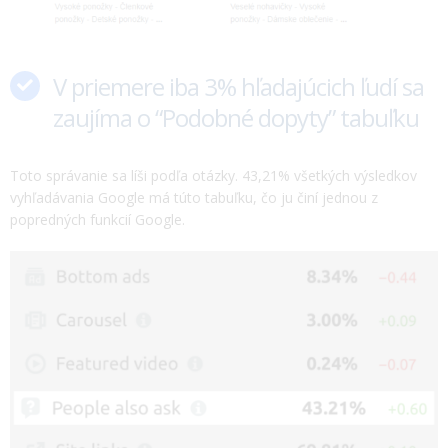
Iba 0,44% ľudí sa dostanú na druhú
stranu vo výsledkoch vyhľadávania
Je to v súlade s organickým prieskumom miery prekliku, ktorý bol
uskutočnený minulý rok pomocou údajov z Google Search
Console.V tejto štúdii bolo zistené, že 0,78% používateľov
navštívilo druhú stránku s výsledkami.