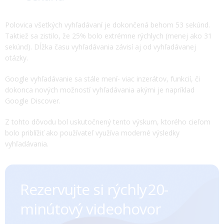
Rezervujte si rýchly ㅤㅤㅤㅤ20-
minútový videohovor
Chcete sa dozvedieť viac o automatizácii
produktových kampaní? Naplánujte si hovor 1:1
s jedným z našich account manažérov.
PREJDI NA DOMOVSKÚ STRÁNKU
By
Darko Ďurica
|
Ecommerce