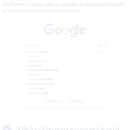
dopĺňanie má značný vplyv na správanie pri vyhľadávaní.Obzvlášť
pri transakčných a komerčných otázkach.
50% ľudí klikne na ich výsledok do 9