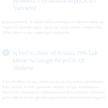
výsledkoch vyhľadávania počas ich
“pátrania”
Je pozoruhodné, že drvivá väčšina hľadajúcich nakoniec klikne na
organické výsledky aspoň raz počas svojej relácie. A slušné číslo
(10%) klikne na viac organických zoznamov.
Aj keď to závisí od dotazu, 19% ľudí
klikne na Google Ad počas ich
hľadania
A iba 4% kliknú na viac reklám počas tej istej relácie vyhľadávania.
Bolo zistené, že toto správanie záviselo od typu vyhľadávania.
Komerčné a transakčné vyhľadávania viedli k podstatne väčšiemu
počtu kliknutí na Google Ads v porovnaní s informačnými dopytmi.