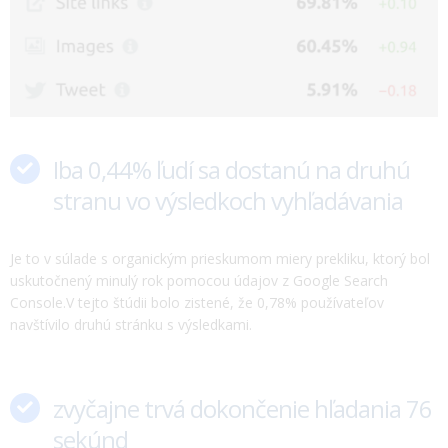
zvyčajne trvá dokončenie hľadania 76
sekúnd
Polovica všetkých vyhľadávaní je dokončená behom 53 sekúnd.
Taktiež sa zistilo, že 25% bolo extrémne rýchlych (menej ako 31
sekúnd). Dĺžka času vyhľadávania závisí aj od vyhľadávanej
otázky.
Google vyhľadávanie sa stále mení- viac inzerátov, funkcií, či
dokonca nových možností vyhľadávania akými je napríklad
Google Discover.
Z tohto dôvodu bol uskutočnený tento výskum, ktorého cieľom
bolo priblížiť ako používateľ využíva moderné výsledky
vyhľadávania.