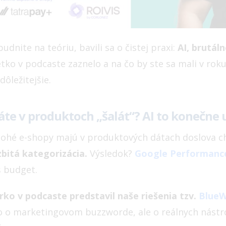
udnite na teóriu, bavili sa o čistej praxi:
AI, brutál
tko v podcaste zaznelo a na čo by ste sa mali v roku
dôležitejšie.
te v produktoch „šalát“? AI to konečne 
ohé e-shopy majú v produktových dátach doslova c
zbitá kategorizácia.
Výsledok?
Google Performanc
š budget.
rko v podcaste predstavil naše riešenia tzv.
BlueW
o o marketingovom buzzworde, ale o reálnych nástro