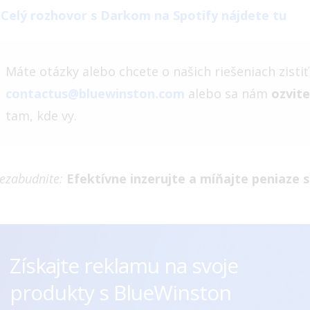

Celý rozhovor s Darkom na Spotify nájdete tu
Máte otázky alebo chcete o našich riešeniach zisti
contactus@bluewinston.com
alebo sa nám
ozvite
tam, kde vy.
ezabudnite:
Efektívne inzerujte a míňajte peniaze
Získajte reklamu na svoje
produkty s BlueWinston