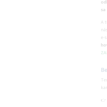
od
sa 
A 
ná
e-
ho
ZA
Be
Te
ka
