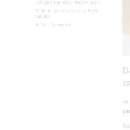
Google nie je jediný hráč na ihrisku
Berieme agentúram prácu? Práve
naopak!
Bežte si to vypočuť!
D
z
Ak
pe
Ná