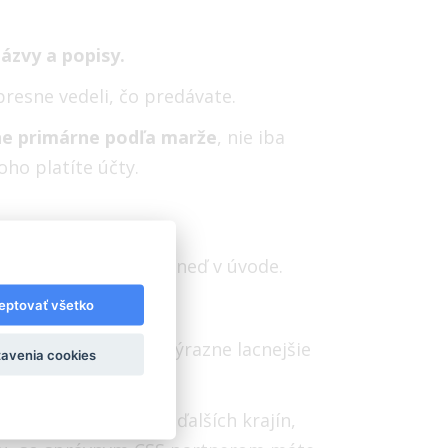
ázvy a popisy.
presne vedeli, čo predávate.
e primárne podľa marže
, nie iba
čoho platíte účty.
guje, Darko zboril hneď v úvode.
ichádzate o peniaze.
eptovať všetko
 vieme zabezpečiť výrazne lacnejšie
avenia cookies
o Shopping Ads do ďalších krajín,