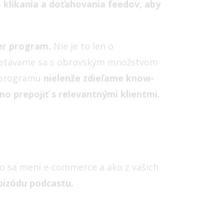
klikania a doťahovania feedov, aby
er program.
Nie je to len o
stretávame sa s obrovským množstvom
o programu
nielenže zdieľame know-
o prepojiť s relevantnými klientmi.
ko sa mení e-commerce a ako z vašich
epizódu podcastu.