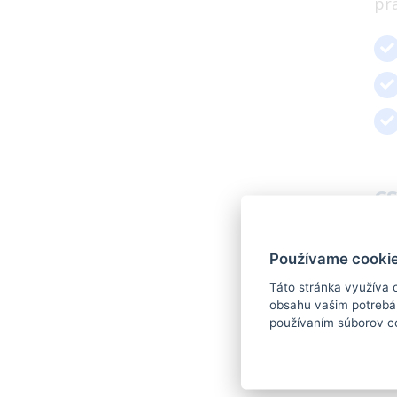
pr
CS
Mý
Používame cookie
Na
Táto stránka využíva 
obsahu vašim potrebám
používaním súborov c