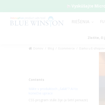
Vyskúšajte Micro
RIEŠENIA
FU
Zistite, č
Domov
/
Blog
/
Ecommerce
/
Darko u E-shopové
Vi
La
Im
Contents
Máte v produktoch „šalát“? AI to
konečne uprace
CSS program stále žije (a šetrí peniaze)