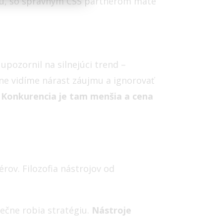
ziu, so správnym CSS partnerom máte
upozornil na silnejúci trend –
ne vidíme nárast záujmu a ignorovať
.
Konkurencia je tam menšia a cena
rov. Filozofia nástrojov od
nečne robia stratégiu.
Nástroje