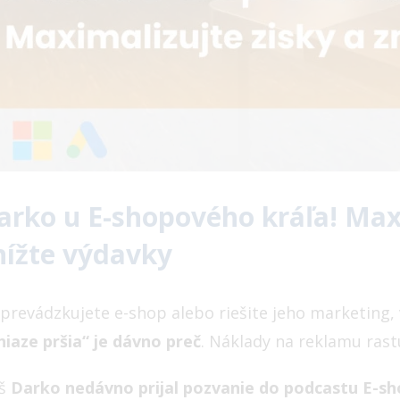
arko u E-shopového kráľa! Maxi
nížte výdavky
 prevádzkujete e-shop alebo riešite jeho marketing, 
niaze pršia“ je dávno preč
. Náklady na reklamu rast
š
Darko nedávno prijal pozvanie do podcastu E-sh