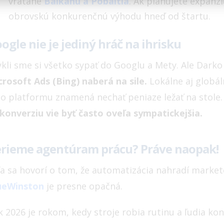
vrátane
Balkánu a Pobaltia
. Ak plánujete expan
obrovskú konkurenčnú výhodu hneď od štartu.
ogle nie je jediný hráč na ihrisku
kli sme si všetko sypať do Googlu a Mety. Ale Darko 
crosoft Ads (Bing) naberá na sile.
Lokálne aj globál
to platformu znamená nechať peniaze ležať na stole
 konverziu vie byť často oveľa sympatickejšia.
rieme agentúram prácu? Práve naopak!
ľa sa hovorí o tom, že automatizácia nahradí marketé
ueWinston
je presne opačná.
k 2026 je rokom, kedy stroje robia rutinu a ľudia ko