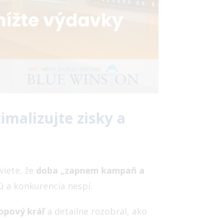
malizujte zisky a
viete, že
doba „zapnem kampaň a
ú a konkurencia nespí.
opový kráľ
a detailne rozobral, ako