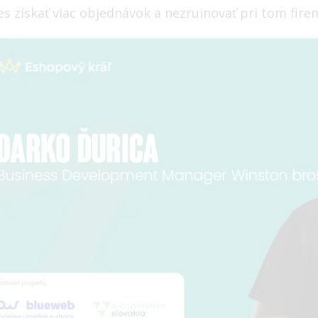
es získať viac objednávok a nezruinovať pri tom fire