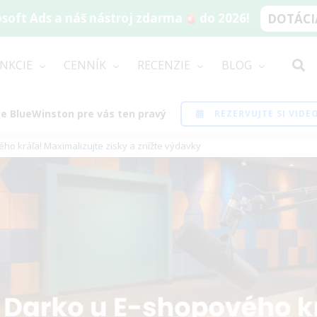
soft Ads a náš nástroj zdarma
do 2026!
DOTÁCIA
NKCIE
CENNÍK
RECENZIE
BLOG
i je BlueWinston pre vás ten pravý
REZERVUJTE SI VID
ho kráľa! Maximalizujte zisky a znížte výdavky
ew
rger
age