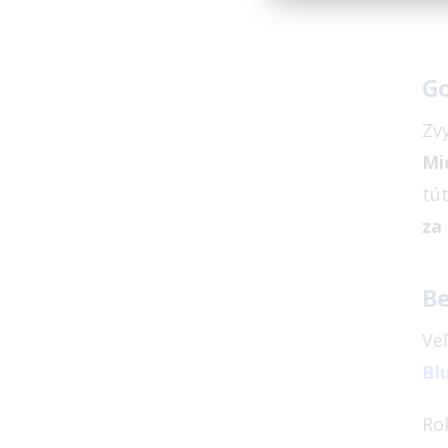
Go
Zvy
Mi
tú
za
Be
Ve
Bl
Ro