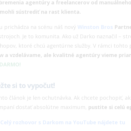
bremenia agentúry a freelancerov od manuálneho 
mohli sústrediť na rast klienta.
tu prichádza na scénu náš nový
Winston Bros
Partn
strojoch. Je to komunita. Ako už Darko naznačil – 
shopov, ktoré chcú agentúrne služby. V rámci toht
w a vzdelávame, ale kvalitné agentúry vieme priam
DARMO!
žte si to vypočuť!
nto článok je len ochutnávka. Ak chcete pochopiť, a
mpaní dostať absolútne maximum,
pustite si celú 

Celý rozhovor s Darkom na YouTube nájdete tu