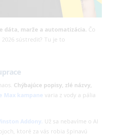
ne dáta, marže a automatizácia.
Čo
 2026 sústrediť? Tu je to
uprace
haos.
Chýbajúce popisy, zlé názvy,
e Max kampane
varia z vody a pália
inston Addony.
Už sa nebavíme o AI
joch, ktoré za vás robia špinavú