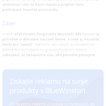
spoločnosť vám na konci mesiaca preplatí tieto
prečerpané finančné prostriedky.
Záver
V rámci
efektívneho fungovania Microsoft Ads
kampaní
je
potrebné si dôkladne nastaviť denné, a teda aj mesačné
limity pre “spend”
. Platforma vám navyše prostredníctvom
dôkladného dohliadania na správnu pôsobnosť reklamy
zabezpečí, že nezaplatíte viac, ako pôvodne plánujete.
Získajte reklamu na svoje
produkty s BlueWinston
Každé jedno riešenie a funkcia sú vynikajúce, ale