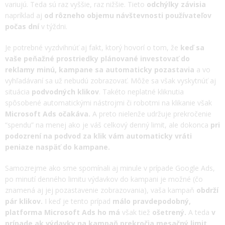
variujú. Teda sú raz vyššie, raz nižšie. Tieto
odchýlky závisia
napríklad aj
od rôzneho objemu návštevnosti používateľov
počas dní
v týždni.
Je potrebné vyzdvihnúť aj fakt, ktorý hovorí o tom, že
keď sa
vaše peňažné prostriedky plánované investovať do
reklamy minú, kampane sa automaticky pozastavia
a vo
vyhľadávaní sa už nebudú zobrazovať. Môže sa však vyskytnúť aj
situácia
podvodných klikov
. Takéto neplatné kliknutia
spôsobené automatickými nástrojmi či robotmi na klikanie však
Microsoft Ads očakáva.
A preto nielenže udržuje prekročenie
“spendu” na menej ako je váš celkový denný limit, ale dokonca
pri
podozrení na podvod za klik vám automaticky vráti
peniaze naspäť do kampane.
Samozrejme ako sme spomínali aj minule v prípade Google Ads,
po minutí denného limitu výdavkov do kampani je možné (čo
znamená aj jej pozastavenie zobrazovania), vaša kampaň
obdrží
pár klikov.
I keď je tento prípad
málo pravdepodobný,
platforma Microsoft Ads ho má
však tiež
ošetrený.
A teda
v
prípade ak výdavky na kampaň prekročia mesačný limit,