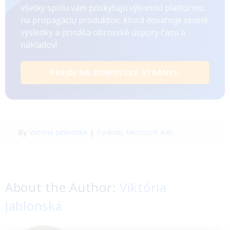
všetky spolu vám poskytujú výkonnú platformu
na propagáciu produktov, ktorá dosahuje skvelé
výsledky a prináša obrovské úspory času a
nákladov!
PREJDI NA DOMOVSKÚ STRÁNKU
By
Viktória Jablonská
|
Funkcie
,
Microsoft Ads
About the Author:
Viktória
Jablonská