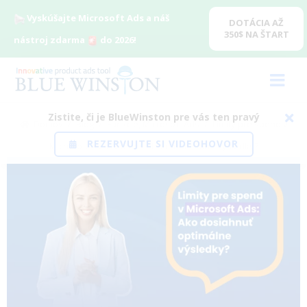
Vyskúšajte Microsoft Ads a náš
DOTÁCIA AŽ
350$ NA ŠTART
nástroj zdarma
do 2026!
Zistite, či je BlueWinston pre vás ten pravý
Domov
/
Blog
/
Funkcie
,
Microsoft Ads
/
Limity pre spend v
REZERVUJTE SI VIDEOHOVOR
Microsoft Ads: Ako dosiahnuť optimálne výsledky?
View
Larger
Image