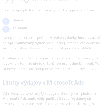
V rámci tejto platformy môžete využiť dva
typy rozpočtov:
denný
zdieľaný
Denný rozpočet zabezpečuje, že
vaše výdavky budú použité
na optimalizovaný výkon
vašej jednej kampani vzhľadom na
vaše produkty/služby ako aj na ich dostupnosť vo vyhľadávači.
Zdieľaný rozpočet
zabezpečuje rovnakú úlohu ako denný, no
rozdiel je v tom, že
nie je určený len pre jednu kampaň.
To
znamená, že viacero kampaní využíva tento spoločný budget.
Limity výdajov v Microsoft Ads
Odhliadnuc od toho, aký typ budgetu ste si vybrali, platforma
Microsoft Ads bude vždy počítať 2 typy “výdajových
limitov”
, a to limit mesačného rozpočtu a limit skutočných