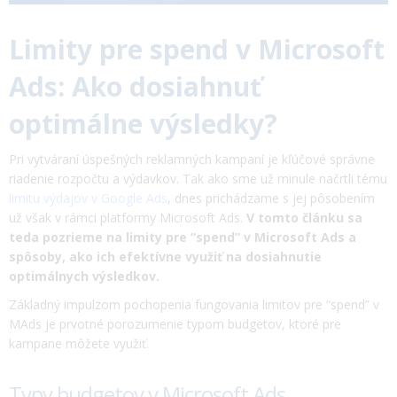
Limity pre spend v Microsoft
Ads: Ako dosiahnuť
optimálne výsledky?
Pri vytváraní úspešných reklamných kampaní je kľúčové správne
riadenie rozpočtu a výdavkov. Tak ako sme už minule načrtli tému
limitu výdajov v Google Ads
, dnes prichádzame s jej pôsobením
už však v rámci platformy Microsoft Ads.
V tomto článku sa
teda pozrieme na limity pre “spend” v Microsoft Ads a
spôsoby,
ako ich efektívne využiť na dosiahnutie
optimálnych výsledkov.
Základný impulzom pochopenia fungovania limitov pre “spend” v
MAds je prvotné porozumenie typom budgetov, ktoré pre
kampane môžete využiť.
Typy budgetov v Microsoft Ads