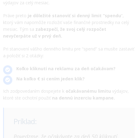
výdajov za celý mesiac.
Práve preto
je dôležité stanoviť si denný limit “spendu
”,
ktorý vám napomôže rozložiť vaše finančné prostriedky na celý
mesiac. Tým sa
zabezpečí, že svoj celý rozpočet
nevyčerpáte už v prvý deň.
Pri stanovení vášho denného limitu pre “spend” sa musíte zastaviť
a položiť si 2 otázky:
Koľko kliknutí na reklamu za deň očakávam?
Na koľko € si cením jeden klik?
Ich zodpovedaním dospejete k
očakávanému limitu
výdajov,
ktoré ste ochotní použiť
na dennú inzerciu kampane.
Príklad:
Povedzme, že očakávate za deň 50 kliknutí,